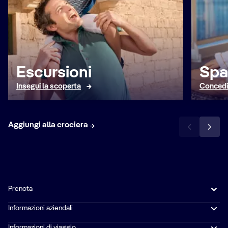
Escursioni
Spa
Insegui la scoperta
Concedit
Aggiungi alla crociera
Prenota
Informazioni aziendali
Informazioni di viaggio