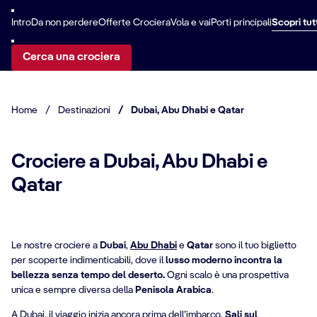
Intro
Da non perdere
Offerte Crociera
Vola e vai
Porti principali
Scopri tut
Cerca una crociera
Home
/
Destinazioni
/
Dubai, Abu Dhabi e Qatar
Crociere a Dubai, Abu Dhabi e
Qatar
Le nostre crociere a
Dubai
,
Abu Dhabi
e
Qatar
sono il tuo biglietto
per scoperte indimenticabili, dove il
lusso moderno incontra la
bellezza senza tempo del deserto.
Ogni scalo è una prospettiva
unica e sempre diversa della
Penisola Arabica
.
A Dubai, il viaggio inizia ancora prima dell’imbarco.
Sali sul