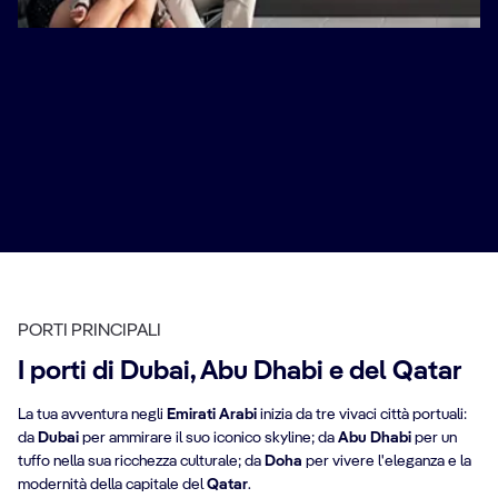
Vivi la magia degli Emirati con i nostri pacchetti Crociera
con Volo. Parti dagli aeroporti di
Roma
,
Milano
o altri
principali aeroporti italiani e arriva a
Dubai
, pronto a
iniziare una magnifica avventura in crociera. Scopri
destinazioni spettacolari come
Abu Dhabi
, con la sua
iconica Moschea dello Sceicco Zayed, ed esplora la
vivace città di Dubai, una metropoli futuristica con
architetture mozzafiato.
Prenota ora
PORTI PRINCIPALI
I porti di Dubai, Abu Dhabi e del Qatar
La tua avventura negli
Emirati Arabi
inizia da tre vivaci città portuali:
da
Dubai
per ammirare il suo iconico skyline; da
Abu Dhabi
per un
tuffo nella sua ricchezza culturale; da
Doha
per vivere l'eleganza e la
modernità della capitale del
Qatar
.