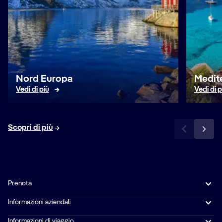
Nord Europa
Medit
Vedi di più
Vedi di p
Scopri di più
Prenota
Informazioni aziendali
Informazioni di viaggio