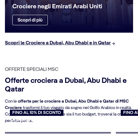
Crociere negli Emirati Arabi Uniti
Scopri di più
Scopri le Crociere a Dubai, Abu Dhabi e in Qatar
OFFERTE SPECIALI MSC
Offerte crociera a Dubai, Abu Dhabi e
Qatar
Con le
offerte per le crociere a Dubai, Abu Dhabi e Qatar di MSC
Crociere
trasformi il tuo viaggio da sogno nel Golfo Arabico in realtà.
FINO AL 10% DI SCONTO
FINO A
Con le nostre offerte, qualunque sia il tuo budget, troverai la crociera
Crociere per over 65
Offert
perfetta per te.
Prenota ora
Prenota