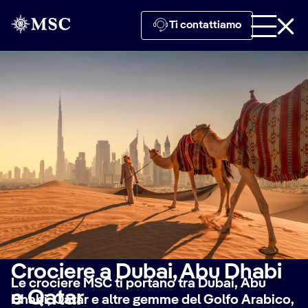
Ti contattiamo
Crociere a Dubai, Abu Dhabi
Le crociere MSC ti portano tra Dubai, Abu
e Qatar
Dhabi, Qatar e altre gemme del Golfo Arabico,