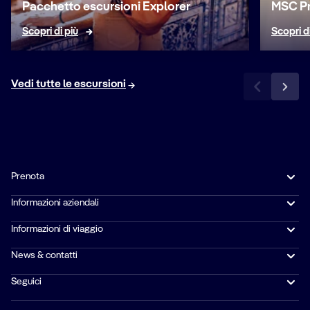
Pacchetto escursioni Explorer
MSC Pr
Scopri di più
Scopri d
Vedi tutte le escursioni
Prenota
Informazioni aziendali
Informazioni di viaggio
News & contatti
Seguici