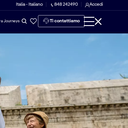
Italia - Italiano
848 242490
Accedi
Ti contattiamo
ra Journeys