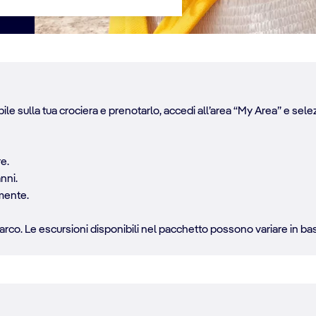
le sulla tua crociera e prenotarlo, accedi all’area “My Area” e selez
re.
anni.
amente.
rco. Le escursioni disponibili nel pacchetto possono variare in base 