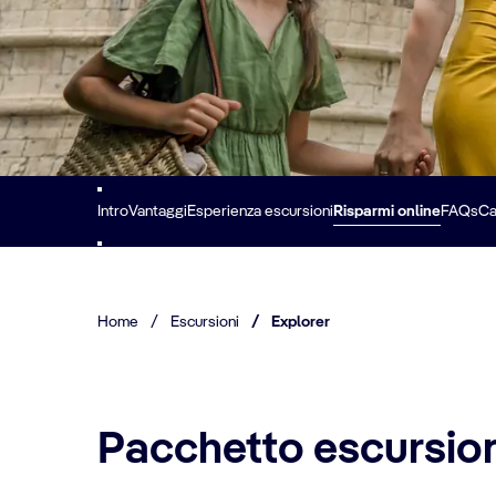
Intro
Vantaggi
Esperienza escursioni
Risparmi online
FAQs
Ca
Home
/
Escursioni
/
Explorer
Pacchetto escursion