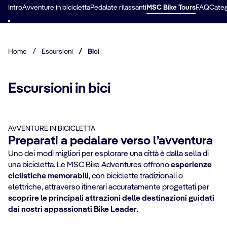
Intro
Avventure in bicicletta
Pedalate rilassanti
MSC Bike Tours
FAQ
Categ
Home
/
Escursioni
/
Bici
Escursioni in bici
AVVENTURE IN BICICLETTA
Preparati a pedalare verso l’avventura
Uno dei modi migliori per esplorare una città è dalla sella di
una bicicletta. Le MSC Bike Adventures offrono
esperienze
ciclistiche memorabili
, con biciclette tradizionali o
elettriche, attraverso itinerari accuratamente progettati per
scoprire le principali attrazioni delle destinazioni guidati
dai nostri appassionati Bike Leader
.