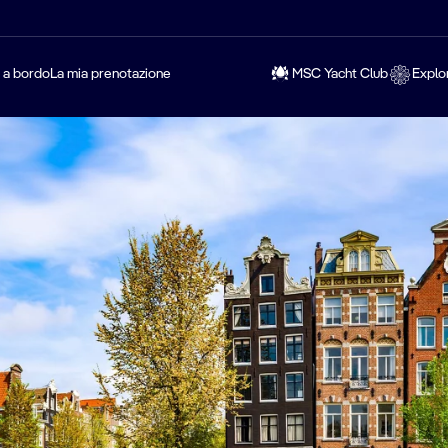
a a bordo
La mia prenotazione
MSC Yacht Club
Explo