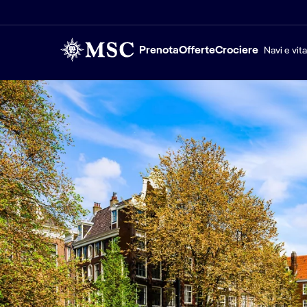
Prenota
Offerte
Crociere
Navi e vit