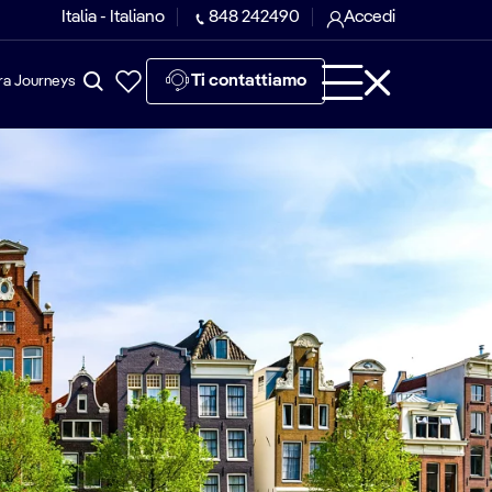
Italia - Italiano
848 242490
Accedi
Ti contattiamo
ra Journeys