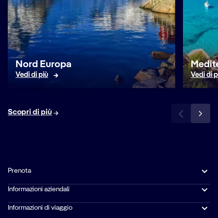
Nord Europa
Medit
Vedi di più
Vedi di p
Scopri di più
Prenota
Informazioni aziendali
Informazioni di viaggio