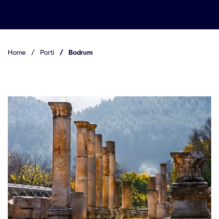
Home
/
Porti
/
Bodrum