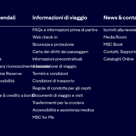
iendali
Informazioni di viaggio
News & conta
FAQs e informazioni prima di partire
Iscriviti alla newsl
Web check-in
Media Room
Sicurezza e protezione
MSC Book
Carta dei diritti dei passeggeri
Contatti, Support
à
Informazioni precontrattuali
Cataloghi Online
vacy riconoscimento facciale
Assicurazione di viaggio
ine Reserve
Termini e condizioni
ssibilità
Condizioni di trasporto
Regole di condotta per gli ospiti
e & credito a bordo
Documenti di viaggio e visti
Trasferimenti per la crociera
Accessibilità e assistenza medica
MSC for Me