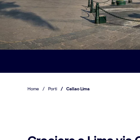
Home
/
Porti
/
Callao Lima