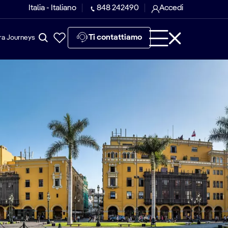
Italia - Italiano
848 242490
Accedi
Ti contattiamo
ra Journeys