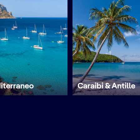
iterraneo
Caraibi & Antille