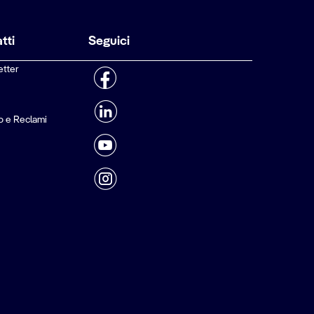
tti
Seguici
etter
o e Reclami