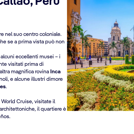
Callao, Perù
e nel suo centro coloniale.
nche se a prima vista può non
o alcuni eccellenti musei – i
te visitati prima di
altra magnifica rovina
Inca
oli, e alcune illustri dimore
res
.
World Cruise, visitate il
rchitettoniche, il quartiere è
eños.