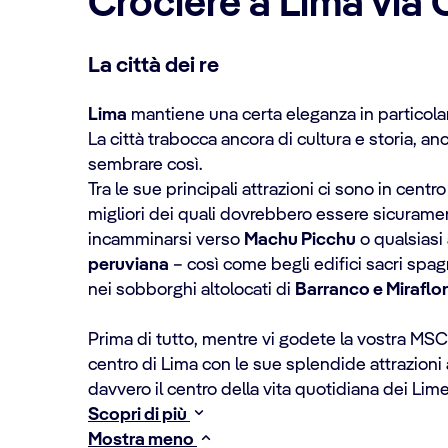
Crociere a Lima via 
La città dei re
Lima
mantiene una certa eleganza in particolar
La città trabocca ancora di cultura e storia, a
sembrare così.
Tra le sue principali attrazioni ci sono in centr
migliori dei quali dovrebbero essere sicuramen
incamminarsi verso
Machu Picchu
o qualsiasi 
peruviana
– così come begli edifici sacri spagn
nei sobborghi altolocati di
Barranco e Miraflo
Prima di tutto, mentre vi godete la vostra MSC 
centro di Lima con le sue splendide attrazioni a
davvero il centro della vita quotidiana dei Lim
Scopri di più
Mostra meno