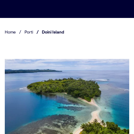
Home
/
Porti
/
Doini Island