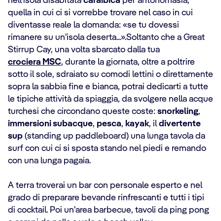
nell'isola disabitata
caraibica
per antonomasia,
quella in cui ci si vorrebbe trovare nel caso in cui
diventasse reale la domanda: «se tu dovessi
rimanere su un'isola deserta...».Soltanto che a Great
Stirrup Cay, una volta sbarcato dalla tua
crociera MSC
, durante la giornata, oltre a poltrire
sotto il sole, sdraiato su comodi lettini o direttamente
sopra la sabbia fine e bianca, potrai dedicarti a tutte
le tipiche attività da spiaggia, da svolgere nella acque
turchesi che circondano queste coste:
snorkeling
,
immersioni subacque
,
pesca
,
kayak
, il
divertente
sup
(standing up paddleboard) una lunga tavola da
surf con cui ci si sposta stando nel piedi e remando
con una lunga pagaia.
A terra troverai un bar con personale esperto e nel
grado di preparare bevande rinfrescanti e tutti i tipi
di cocktail. Poi un'area barbecue, tavoli da ping pong