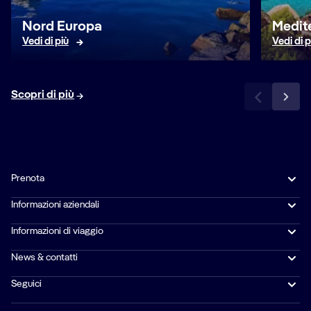
Nord Europa
Medit
Vedi di più
Vedi di p
Scopri di più
Prenota
Informazioni aziendali
Informazioni di viaggio
News & contatti
Seguici