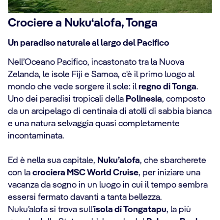
Crociere a Nukuʻalofa, Tonga
Un paradiso naturale al largo del Pacifico
Nell’Oceano Pacifico, incastonato tra la Nuova
Zelanda, le isole Fiji e Samoa, c'è il primo luogo al
mondo che vede sorgere il sole: il
regno di Tonga
.
Uno dei paradisi tropicali della
Polinesia
, composto
da un arcipelago di centinaia di atolli di sabbia bianca
e una natura selvaggia quasi completamente
incontaminata.
Ed è nella sua capitale,
Nuku’alofa
, che sbarcherete
con la
crociera MSC World Cruise
, per iniziare una
vacanza da sogno in un luogo in cui il tempo sembra
essersi fermato davanti a tanta bellezza.
Nuku’alofa si trova sull’
isola di Tongatapu
, la più