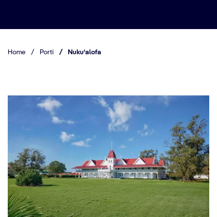
Home
/
Porti
/
Nukuʻalofa