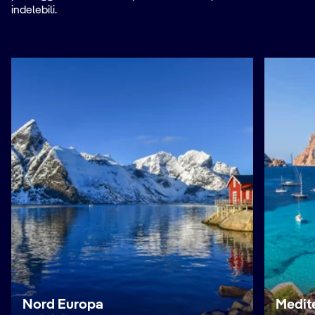
indelebili.
Nord Europa
Medit