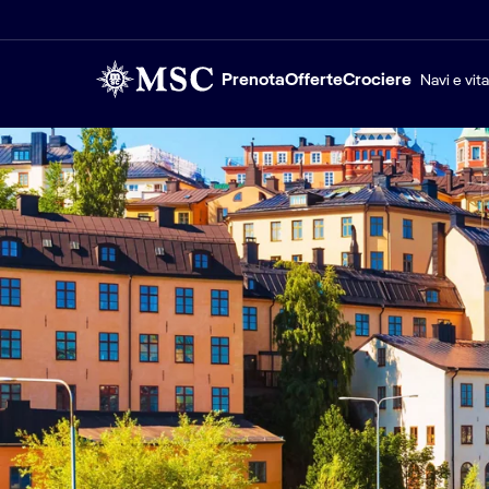
Prenota
Offerte
Crociere
Navi e vit