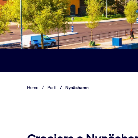
Home
/
Porti
/
Nynäshamn