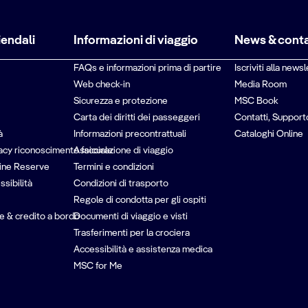
iendali
Informazioni di viaggio
News & conta
FAQs e informazioni prima di partire
Iscriviti alla newsl
Web check-in
Media Room
Sicurezza e protezione
MSC Book
Carta dei diritti dei passeggeri
Contatti, Support
à
Informazioni precontrattuali
Cataloghi Online
vacy riconoscimento facciale
Assicurazione di viaggio
ine Reserve
Termini e condizioni
ssibilità
Condizioni di trasporto
Regole di condotta per gli ospiti
e & credito a bordo
Documenti di viaggio e visti
Trasferimenti per la crociera
Accessibilità e assistenza medica
MSC for Me