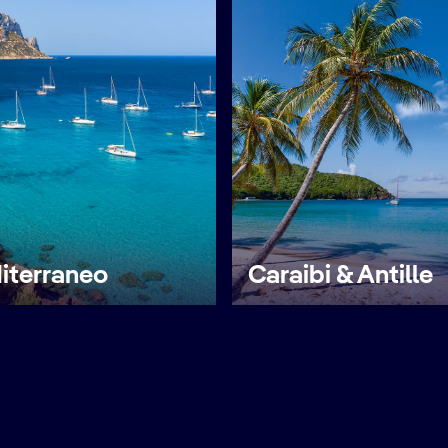
iterraneo
Caraibi & Antille