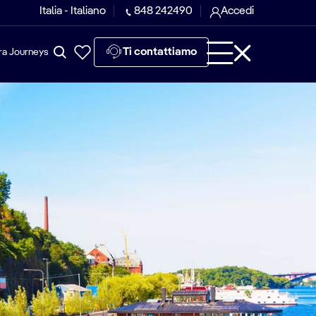
Italia - Italiano
848 242490
Accedi
Ti contattiamo
ra Journeys