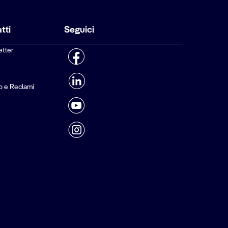
tti
Seguici
etter
o e Reclami