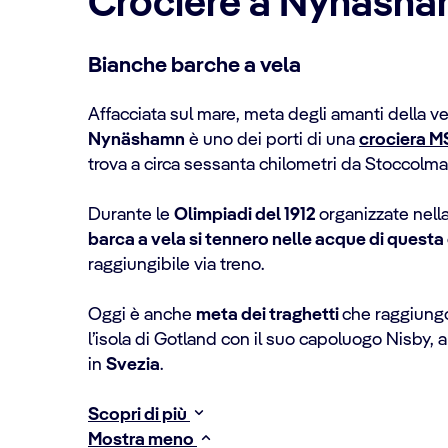
Crociere a Nynäsha
Bianche barche a vela
Affacciata sul mare, meta degli amanti della vel
Nynäshamn
è uno dei porti di una
crociera M
trova a circa sessanta chilometri da Stoccolma
Durante le
Olimpiadi del 1912
organizzate nell
barca a vela si tennero nelle acque di questa
raggiungibile via treno.
Oggi è anche
meta dei traghetti
che raggiungo
l’isola di Gotland con il suo capoluogo Nisby, 
in
Svezia
.
Scopri di più
Mostra meno