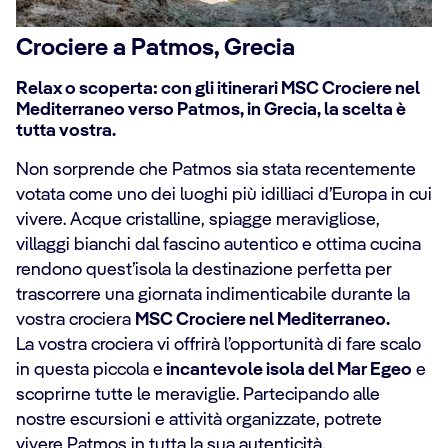
Crociere a Patmos, Grecia
Relax o scoperta: con gli itinerari MSC Crociere nel
Mediterraneo verso Patmos, in Grecia, la scelta è
tutta vostra.
Non sorprende che Patmos sia stata recentemente
votata come uno dei luoghi più idilliaci d’Europa in cui
vivere. Acque cristalline, spiagge meravigliose,
villaggi bianchi dal fascino autentico e ottima cucina
rendono quest’isola la destinazione perfetta per
trascorrere una giornata indimenticabile durante la
vostra crociera
MSC Crociere nel Mediterraneo.
La vostra crociera vi offrirà l’opportunità di fare scalo
in questa piccola e
incantevole isola del Mar Egeo
e
scoprirne tutte le meraviglie. Partecipando alle
nostre escursioni e attività organizzate, potrete
vivere Patmos in tutta la sua autenticità.