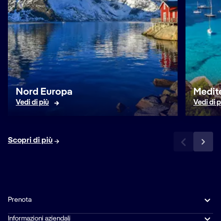
Nord Europa
Medit
Vedi di più
Vedi di p
Scopri di più
Prenota
Informazioni aziendali