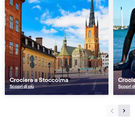
Crociera a Stoccolma
Croci
Scopri di più
Scopri d