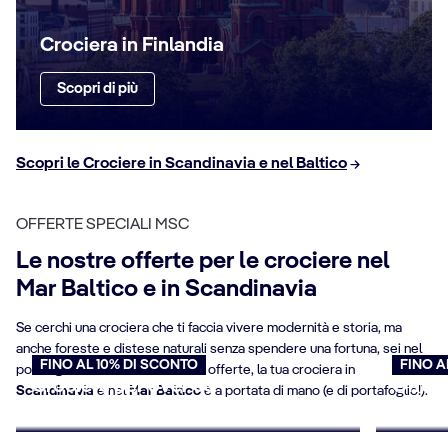
Crociera in Finlandia
Scopri di più
Scopri le Crociere in Scandinavia e nel Baltico
OFFERTE SPECIALI MSC
Le nostre offerte per le crociere nel
Mar Baltico e in Scandinavia
Se cerchi una crociera che ti faccia vivere modernità e storia, ma
anche foreste e distese naturali senza spendere una fortuna, sei nel
FINO AL 10% DI SCONTO
FINO A
posto giusto! Grazie alle nostre offerte, la tua crociera in
Crociere per over 65
Offert
Scandinavia
e nel
Mar Baltico
è a portata di mano (e di portafoglio!).
Prenota ora
Prenota