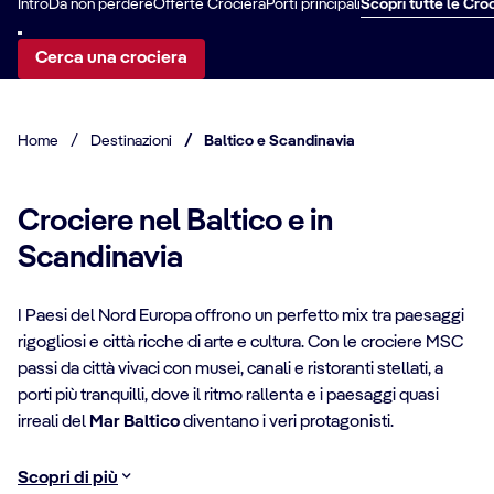
Intro
Da non perdere
Offerte Crociera
Porti principali
Scopri tutte le Cro
Cerca una crociera
Home
/
Destinazioni
/
Baltico e Scandinavia
Crociere nel Baltico e in
Scandinavia
I Paesi del Nord Europa offrono un perfetto mix tra paesaggi
rigogliosi e città ricche di arte e cultura. Con le crociere MSC
passi da città vivaci con musei, canali e ristoranti stellati, a
porti più tranquilli, dove il ritmo rallenta e i paesaggi quasi
irreali del
Mar Baltico
diventano i veri protagonisti.
Scopri di più