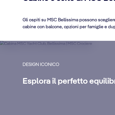
Gli ospiti su MSC Bellissima possono sceglier
cabine con balcone, opzioni per famiglie e dup
DETTAGLI CABINA
DESIGN ICONICO
MSC Yacht Club Sui
Esplora il perfetto equili
Goditi una crociera di lusso indimentica
extra premium, pacchetti Internet e un sa