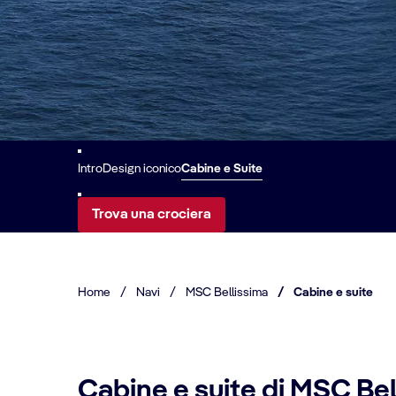
Intro
Design iconico
Cabine e Suite
Trova una crociera
Home
/
Navi
/
MSC Bellissima
/
Cabine e suite
Cabine e suite di MSC Be