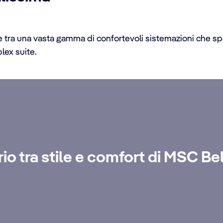
e tra una vasta gamma di confortevoli sistemazioni che spa
lex suite.
te
brio tra stile e comfort di MSC Be
bile con servizio maggiordomo 24 ore su 24, concierge dedicat
cco di altri vantaggi.