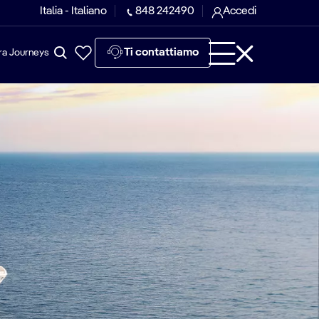
Italia - Italiano
848 242490
Accedi
Ti contattiamo
ra Journeys