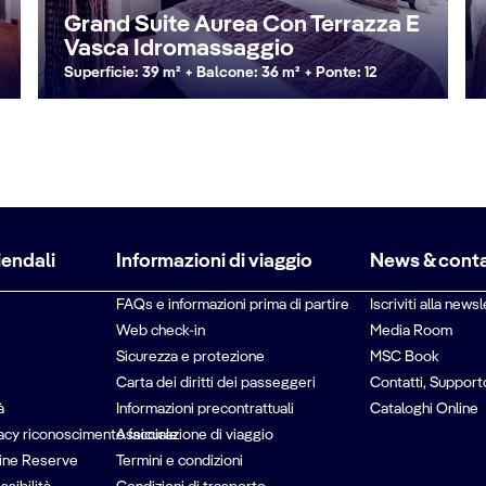
Grand Suite Aurea Con Terrazza E
Vasca Idromassaggio
Superficie: 39 m² + Balcone: 36 m² + Ponte: 12
iendali
Informazioni di viaggio
News & conta
FAQs e informazioni prima di partire
Iscriviti alla newsl
Web check-in
Media Room
Sicurezza e protezione
MSC Book
Carta dei diritti dei passeggeri
Contatti, Support
à
Informazioni precontrattuali
Cataloghi Online
vacy riconoscimento facciale
Assicurazione di viaggio
ine Reserve
Termini e condizioni