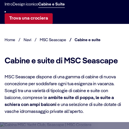
Intro
Design iconico
Cabine e Suite
Trova una crociera
Home
/
Navi
/
MSC Seascape
/
Cabine e suite
Cabine e suite di MSC Seascape
MSC Seascape dispone di una gamma di cabine di nuova
concezione per soddisfare ogni tua esigenza in vacanza.
DETTAGLI CABINA
Scegli tra una varietà di tipologie di cabine e suite con
balcone, comprese le
ambite suite di poppa, le suite a
MSC Yacht Club
schiera con ampi balconi
e una selezione di suite dotate di
DE
Suite
vasche idromassaggio private all'aperto.
S
Goditi una crociera di lusso