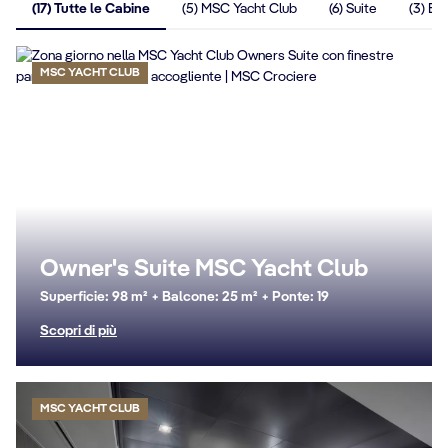
(17) Tutte le Cabine
(5) MSC Yacht Club
(6) Suite
(3) Ba
MSC YACHT CLUB
Owner's Suite MSC Yacht Club
Superficie: 98 m² + Balcone: 25 m² + Ponte: 19
Scopri di più
MSC YACHT CLUB