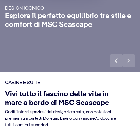
indimenticabile con servizio maggiordomo
Ren
DESIGN ICONICO
24 ore su 24, concierge dedicato, bevande
go
Esplora il perfetto equilibrio tra stile e
r
extra premium, pacchetti Internet e un
sp
comfort di MSC Seascape
sacco di altri vantaggi.
van
Scopri di più
Sco
CABINE E SUITE
Vivi tutto il fascino della vita in
mare a bordo di MSC Seascape
Goditi interni spaziosi dal design ricercato, con dotazioni
premium tra cui letti Dorelan, bagno con vasca e/o doccia e
tutti i comfort superiori.