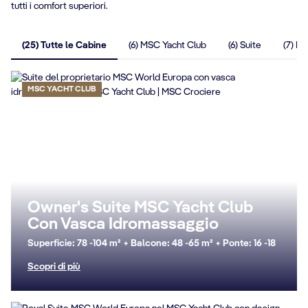
tutti i comfort superiori.
(25) Tutte le Cabine
(6) MSC Yacht Club
(6) Suite
(7) B
MSC YACHT CLUB
Owner's Suite MSC Yacht Club
Con Vasca Idromassaggio
Superficie: 78 -104 m² + Balcone: 48 -65 m² + Ponte: 16 -18
Scopri di più