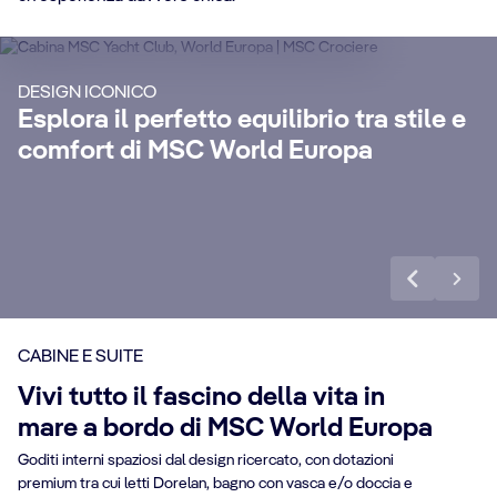
S
Goditi una crociera di lusso
indimenticabile con servizio maggiordomo
Ren
DESIGN ICONICO
24 ore su 24, concierge dedicato, bevande
go
Esplora il perfetto equilibrio tra stile e
r
extra premium, pacchetti Internet e un
sp
comfort di MSC World Europa
sacco di altri vantaggi.
van
Scopri di più
Sco
CABINE E SUITE
Vivi tutto il fascino della vita in
mare a bordo di MSC World Europa
Goditi interni spaziosi dal design ricercato, con dotazioni
premium tra cui letti Dorelan, bagno con vasca e/o doccia e