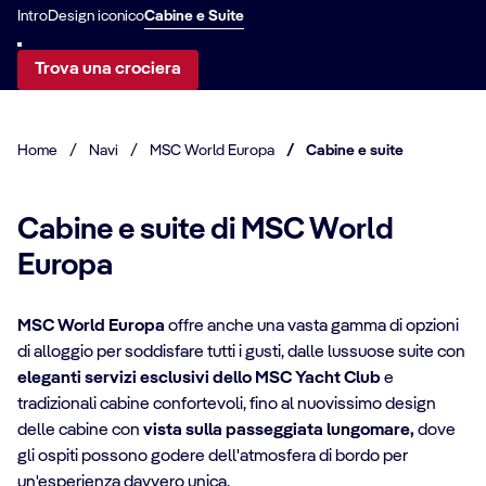
Intro
Design iconico
Cabine e Suite
Trova una crociera
Home
/
Navi
/
MSC World Europa
/
Cabine e suite
Cabine e suite di MSC World
Europa
MSC World Europa
offre anche una vasta gamma di opzioni
di alloggio per soddisfare tutti i gusti, dalle lussuose suite con
eleganti servizi esclusivi dello MSC Yacht Club
e
DETTAGLI CABINA
tradizionali cabine confortevoli, fino al nuovissimo design
delle cabine con
vista sulla passeggiata lungomare,
dove
MSC Yacht Club
gli ospiti possono godere dell'atmosfera di bordo per
DE
Suite
un'esperienza davvero unica.